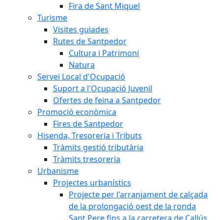
Fira de Sant Miquel
Turisme
Visites guiades
Rutes de Santpedor
Cultura i Patrimoni
Natura
Servei Local d'Ocupació
Suport a l'Ocupació Juvenil
Ofertes de feina a Santpedor
Promoció econòmica
Fires de Santpedor
Hisenda, Tresoreria i Tributs
Tràmits gestió tributària
Tràmits tresoreria
Urbanisme
Projectes urbanístics
Projecte per l'arranjament de calçada
de la prolongació oest de la ronda
Sant Pere fins a la carretera de Callús