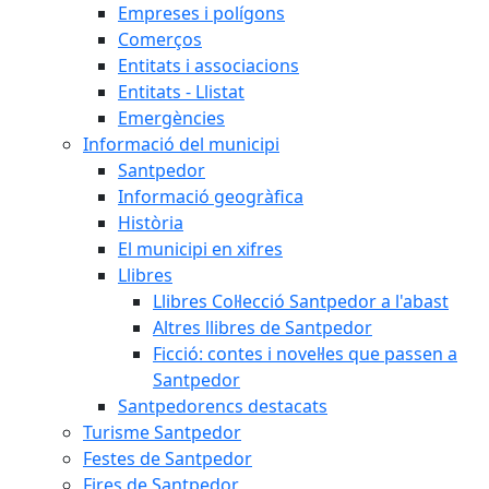
Empreses i polígons
Comerços
Entitats i associacions
Entitats - Llistat
Emergències
Informació del municipi
Santpedor
Informació geogràfica
Història
El municipi en xifres
Llibres
Llibres Col·lecció Santpedor a l'abast
Altres llibres de Santpedor
Ficció: contes i novel·les que passen a
Santpedor
Santpedorencs destacats
Turisme Santpedor
Festes de Santpedor
Fires de Santpedor