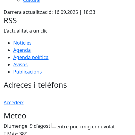
Cultura
Darrera actualització: 16.09.2025 | 18:33
RSS
L'actualitat a un clic
Notícies
Agenda
Agenda política
Avisos
Publicacions
Adreces i telèfons
Accedeix
Meteo
Diumenge, 9 d’agost
D
T.Màx: 38°
T