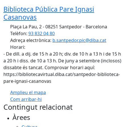
Biblioteca Pública Pare Ignasi
Casanovas
Plaça La Pau, 2 - 08251 Santpedor - Barcelona
Telèfon:
93 832 04 80
Adreça electrònica:
b.santpedor.pic@diba.cat
Horari:
- De dill. a dij. de 15 h a 20 h; div. de 10 h a 13 h i de 15 h
a 20 h i diss. de 10 a 13 h. De juny a setembre (inclosos)
dissabte és tancat. Comprovar horari aquí:
https://bibliotecavirtual.diba.cat/santpedor-biblioteca-
pare-ignasi-casanovas
Amplieu el mapa
Com arribar-hi
Leaflet
| ©
OpenStreetMap
contributors
Contingut relacionat
+
Àrees
−