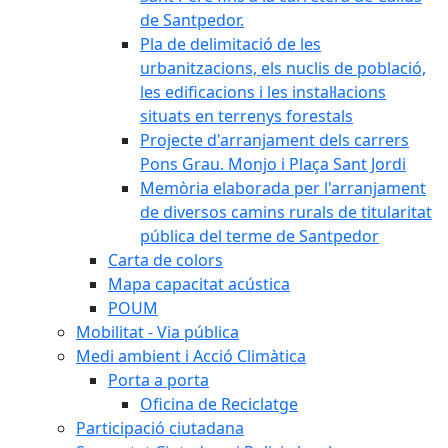
de Santpedor.
Pla de delimitació de les
urbanitzacions, els nuclis de població,
les edificacions i les instal·lacions
situats en terrenys forestals
Projecte d'arranjament dels carrers
Pons Grau. Monjo i Plaça Sant Jordi
Memòria elaborada per l'arranjament
de diversos camins rurals de titularitat
pública del terme de Santpedor
Carta de colors
Mapa capacitat acústica
POUM
Mobilitat - Via pública
Medi ambient i Acció Climàtica
Porta a porta
Oficina de Reciclatge
Participació ciutadana