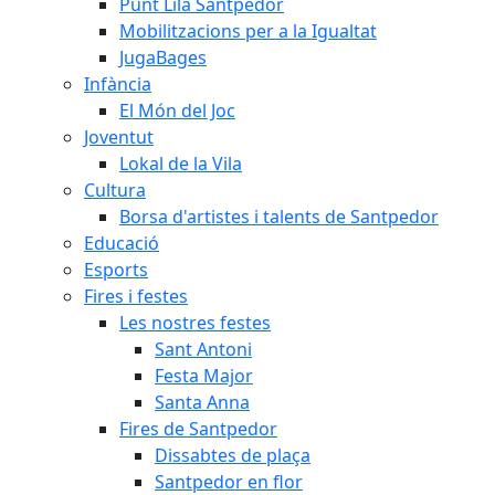
Punt Lila Santpedor
Mobilitzacions per a la Igualtat
JugaBages
Infància
El Món del Joc
Joventut
Lokal de la Vila
Cultura
Borsa d'artistes i talents de Santpedor
Educació
Esports
Fires i festes
Les nostres festes
Sant Antoni
Festa Major
Santa Anna
Fires de Santpedor
Dissabtes de plaça
Santpedor en flor