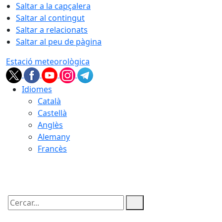
Saltar a la capçalera
Saltar al contingut
Saltar a relacionats
Saltar al peu de pàgina
Estació meteorològica
Idiomes
Català
Castellà
Anglès
Alemany
Francès
09.08.2026 | 05:25
Cercar: