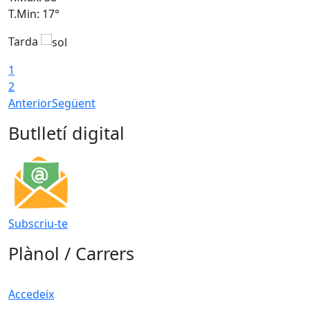
T.Min: 17°
T
Tarda
T
1
2
Anterior
Següent
Butlletí digital
Subscriu-te
Plànol / Carrers
Accedeix