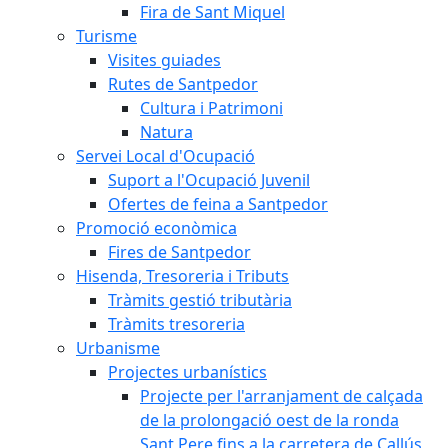
Fira de Sant Miquel
Turisme
Visites guiades
Rutes de Santpedor
Cultura i Patrimoni
Natura
Servei Local d'Ocupació
Suport a l'Ocupació Juvenil
Ofertes de feina a Santpedor
Promoció econòmica
Fires de Santpedor
Hisenda, Tresoreria i Tributs
Tràmits gestió tributària
Tràmits tresoreria
Urbanisme
Projectes urbanístics
Projecte per l'arranjament de calçada
de la prolongació oest de la ronda
Sant Pere fins a la carretera de Callús