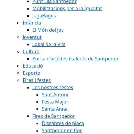
Punt Lila Santpedor
Mobilitzacions per a la Igualtat
JugaBages
Infància
El Món del Joc
Joventut
Lokal de la Vila
Cultura
Borsa d'artistes i talents de Santpedor
Educació
Esports
Fires i festes
Les nostres festes
Sant Antoni
Festa Major
Santa Anna
Fires de Santpedor
Dissabtes de plaça
Santpedor en flor