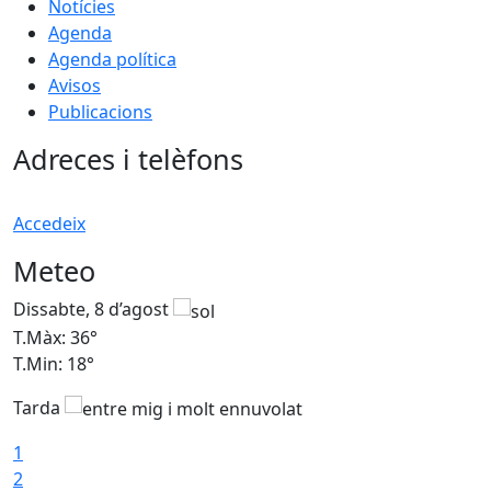
Notícies
Agenda
Agenda política
Avisos
Publicacions
Adreces i telèfons
Accedeix
Meteo
Dissabte, 8 d’agost
D
T.Màx: 36°
T
T.Min: 18°
T
Tarda
1
2