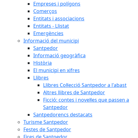
Empreses i polígons
Comerços
Entitats i associacions
Entitats - Llistat
Emergències
Informació del municipi
Santpedor
Informació geogràfica
Història
El municipi en xifres
Llibres
Llibres Col·lecció Santpedor a l'abast
Altres llibres de Santpedor
Ficció: contes i novel·les que passen a
Santpedor
Santpedorencs destacats
Turisme Santpedor
Festes de Santpedor
Fires de Santpedor