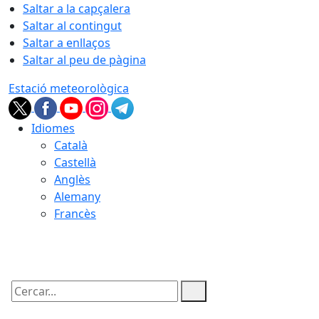
Saltar a la capçalera
Saltar al contingut
Saltar a enllaços
Saltar al peu de pàgina
Estació meteorològica
Idiomes
Català
Castellà
Anglès
Alemany
Francès
08.08.2026 | 06:06
Cercar: