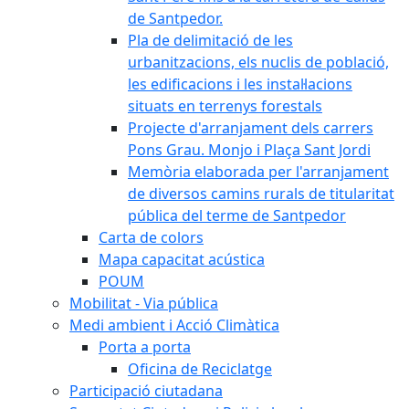
de Santpedor.
Pla de delimitació de les
urbanitzacions, els nuclis de població,
les edificacions i les instal·lacions
situats en terrenys forestals
Projecte d'arranjament dels carrers
Pons Grau. Monjo i Plaça Sant Jordi
Memòria elaborada per l'arranjament
de diversos camins rurals de titularitat
pública del terme de Santpedor
Carta de colors
Mapa capacitat acústica
POUM
Mobilitat - Via pública
Medi ambient i Acció Climàtica
Porta a porta
Oficina de Reciclatge
Participació ciutadana