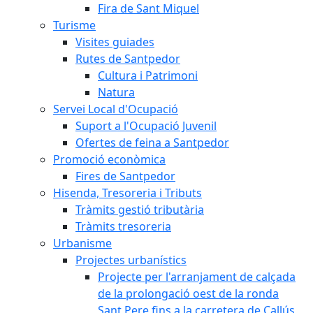
Fira de Sant Miquel
Turisme
Visites guiades
Rutes de Santpedor
Cultura i Patrimoni
Natura
Servei Local d'Ocupació
Suport a l'Ocupació Juvenil
Ofertes de feina a Santpedor
Promoció econòmica
Fires de Santpedor
Hisenda, Tresoreria i Tributs
Tràmits gestió tributària
Tràmits tresoreria
Urbanisme
Projectes urbanístics
Projecte per l'arranjament de calçada
de la prolongació oest de la ronda
Sant Pere fins a la carretera de Callús