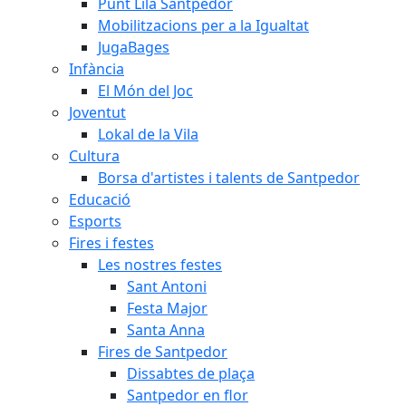
Punt Lila Santpedor
Mobilitzacions per a la Igualtat
JugaBages
Infància
El Món del Joc
Joventut
Lokal de la Vila
Cultura
Borsa d'artistes i talents de Santpedor
Educació
Esports
Fires i festes
Les nostres festes
Sant Antoni
Festa Major
Santa Anna
Fires de Santpedor
Dissabtes de plaça
Santpedor en flor