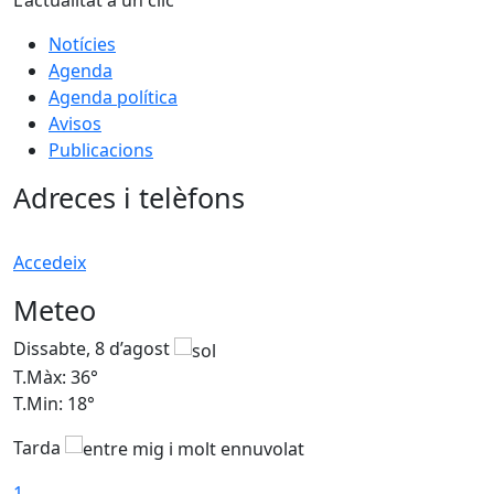
L'actualitat a un clic
Notícies
Agenda
Agenda política
Avisos
Publicacions
Adreces i telèfons
Accedeix
Meteo
Dissabte, 8 d’agost
D
T.Màx: 36°
T
T.Min: 18°
T
Tarda
1