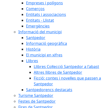
Empreses i polígons
Comerços
Entitats i associacions
Entitats - Llistat
Emergències
Informació del municipi
Santpedor
Informació geogràfica
Història
El municipi en xifres
Llibres
Llibres Col·lecció Santpedor a l'abast
Altres llibres de Santpedor
Ficció: contes i novel·les que passen a
Santpedor
Santpedorencs destacats
Turisme Santpedor
Festes de Santpedor
Fires de Santpedor