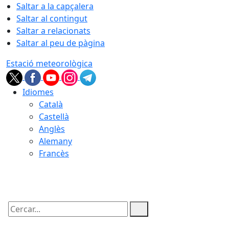
Saltar a la capçalera
Saltar al contingut
Saltar a relacionats
Saltar al peu de pàgina
Estació meteorològica
Idiomes
Català
Castellà
Anglès
Alemany
Francès
07.08.2026 | 16:59
Cercar: