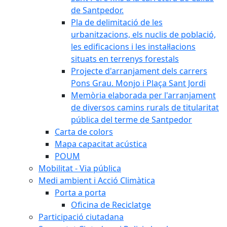
de Santpedor.
Pla de delimitació de les
urbanitzacions, els nuclis de població,
les edificacions i les instal·lacions
situats en terrenys forestals
Projecte d'arranjament dels carrers
Pons Grau. Monjo i Plaça Sant Jordi
Memòria elaborada per l'arranjament
de diversos camins rurals de titularitat
pública del terme de Santpedor
Carta de colors
Mapa capacitat acústica
POUM
Mobilitat - Via pública
Medi ambient i Acció Climàtica
Porta a porta
Oficina de Reciclatge
Participació ciutadana