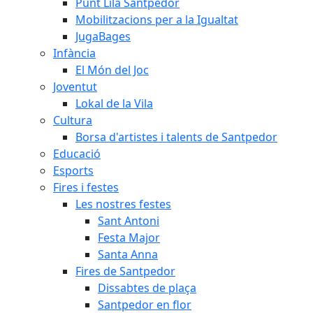
Punt Lila Santpedor
Mobilitzacions per a la Igualtat
JugaBages
Infància
El Món del Joc
Joventut
Lokal de la Vila
Cultura
Borsa d'artistes i talents de Santpedor
Educació
Esports
Fires i festes
Les nostres festes
Sant Antoni
Festa Major
Santa Anna
Fires de Santpedor
Dissabtes de plaça
Santpedor en flor