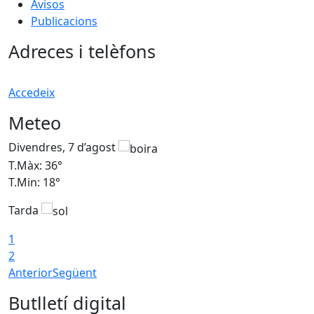
Avisos
Publicacions
Adreces i telèfons
Accedeix
Meteo
Divendres, 7 d’agost
D
T.Màx: 36°
T
T.Min: 18°
T
Tarda
T
1
2
Anterior
Següent
Butlletí digital