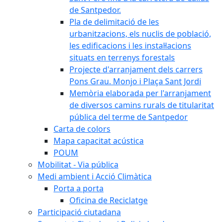
de Santpedor.
Pla de delimitació de les
urbanitzacions, els nuclis de població,
les edificacions i les instal·lacions
situats en terrenys forestals
Projecte d'arranjament dels carrers
Pons Grau. Monjo i Plaça Sant Jordi
Memòria elaborada per l'arranjament
de diversos camins rurals de titularitat
pública del terme de Santpedor
Carta de colors
Mapa capacitat acústica
POUM
Mobilitat - Via pública
Medi ambient i Acció Climàtica
Porta a porta
Oficina de Reciclatge
Participació ciutadana