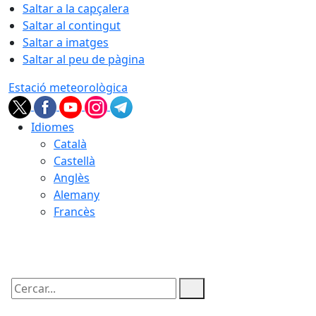
Saltar a la capçalera
Saltar al contingut
Saltar a imatges
Saltar al peu de pàgina
Estació meteorològica
Idiomes
Català
Castellà
Anglès
Alemany
Francès
06.08.2026 | 19:15
Cercar: