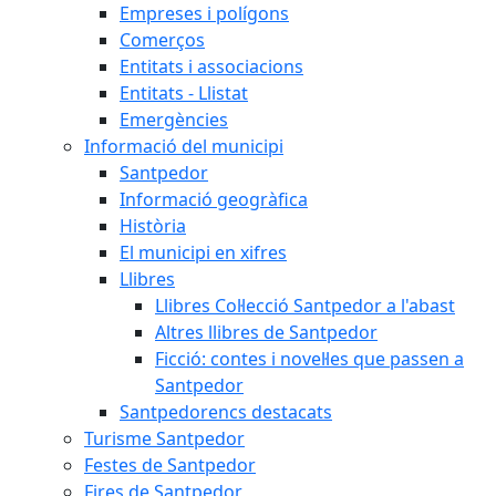
Empreses i polígons
Comerços
Entitats i associacions
Entitats - Llistat
Emergències
Informació del municipi
Santpedor
Informació geogràfica
Història
El municipi en xifres
Llibres
Llibres Col·lecció Santpedor a l'abast
Altres llibres de Santpedor
Ficció: contes i novel·les que passen a
Santpedor
Santpedorencs destacats
Turisme Santpedor
Festes de Santpedor
Fires de Santpedor