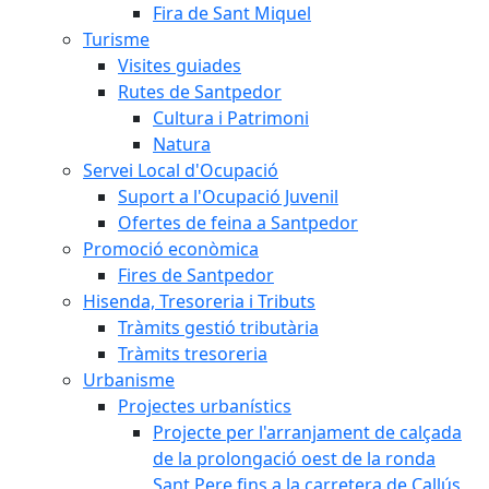
Fira de Sant Miquel
Turisme
Visites guiades
Rutes de Santpedor
Cultura i Patrimoni
Natura
Servei Local d'Ocupació
Suport a l'Ocupació Juvenil
Ofertes de feina a Santpedor
Promoció econòmica
Fires de Santpedor
Hisenda, Tresoreria i Tributs
Tràmits gestió tributària
Tràmits tresoreria
Urbanisme
Projectes urbanístics
Projecte per l'arranjament de calçada
de la prolongació oest de la ronda
Sant Pere fins a la carretera de Callús