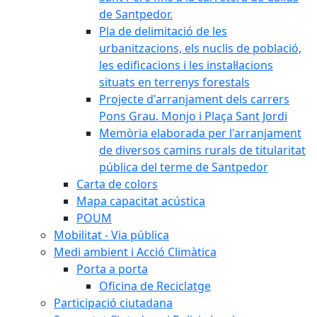
de Santpedor.
Pla de delimitació de les
urbanitzacions, els nuclis de població,
les edificacions i les instal·lacions
situats en terrenys forestals
Projecte d'arranjament dels carrers
Pons Grau. Monjo i Plaça Sant Jordi
Memòria elaborada per l'arranjament
de diversos camins rurals de titularitat
pública del terme de Santpedor
Carta de colors
Mapa capacitat acústica
POUM
Mobilitat - Via pública
Medi ambient i Acció Climàtica
Porta a porta
Oficina de Reciclatge
Participació ciutadana