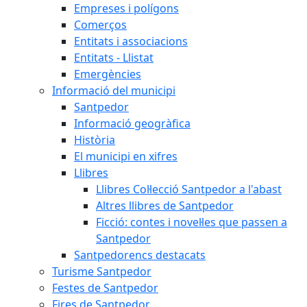
Empreses i polígons
Comerços
Entitats i associacions
Entitats - Llistat
Emergències
Informació del municipi
Santpedor
Informació geogràfica
Història
El municipi en xifres
Llibres
Llibres Col·lecció Santpedor a l'abast
Altres llibres de Santpedor
Ficció: contes i novel·les que passen a
Santpedor
Santpedorencs destacats
Turisme Santpedor
Festes de Santpedor
Fires de Santpedor