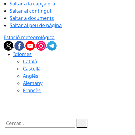
Saltar a la capçalera
Saltar al contingut
Saltar a documents
Saltar al peu de pàgina
Estació meteorològica
Idiomes
Català
Castellà
Anglès
Alemany
Francès
08.08.2026 | 06:06
Cercar: