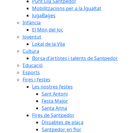
Punt Lila Santpedor
Mobilitzacions per a la Igualtat
JugaBages
Infància
El Món del Joc
Joventut
Lokal de la Vila
Cultura
Borsa d'artistes i talents de Santpedor
Educació
Esports
Fires i festes
Les nostres festes
Sant Antoni
Festa Major
Santa Anna
Fires de Santpedor
Dissabtes de plaça
Santpedor en flor