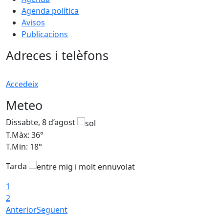
Agenda política
Avisos
Publicacions
Adreces i telèfons
Accedeix
Meteo
Dissabte, 8 d’agost
D
T.Màx: 36°
T
T.Min: 18°
T
Tarda
1
2
Anterior
Següent