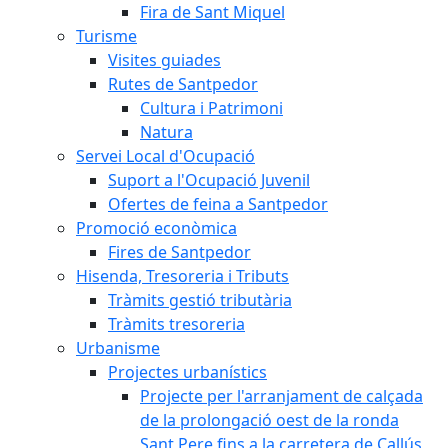
Fira de Sant Miquel
Turisme
Visites guiades
Rutes de Santpedor
Cultura i Patrimoni
Natura
Servei Local d'Ocupació
Suport a l'Ocupació Juvenil
Ofertes de feina a Santpedor
Promoció econòmica
Fires de Santpedor
Hisenda, Tresoreria i Tributs
Tràmits gestió tributària
Tràmits tresoreria
Urbanisme
Projectes urbanístics
Projecte per l'arranjament de calçada
de la prolongació oest de la ronda
Sant Pere fins a la carretera de Callús