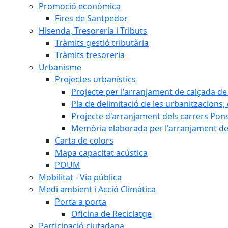
Promoció econòmica
Fires de Santpedor
Hisenda, Tresoreria i Tributs
Tràmits gestió tributària
Tràmits tresoreria
Urbanisme
Projectes urbanístics
Projecte per l'arranjament de calçada de 
Pla de delimitació de les urbanitzacions, e
Projecte d'arranjament dels carrers Pons
Memòria elaborada per l'arranjament de 
Carta de colors
Mapa capacitat acústica
POUM
Mobilitat - Via pública
Medi ambient i Acció Climàtica
Porta a porta
Oficina de Reciclatge
Participació ciutadana