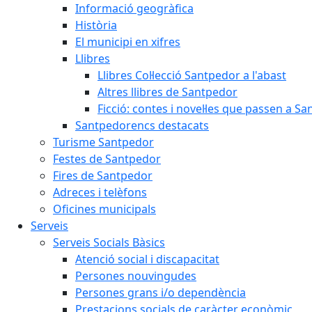
Informació geogràfica
Història
El municipi en xifres
Llibres
Llibres Col·lecció Santpedor a l'abast
Altres llibres de Santpedor
Ficció: contes i novel·les que passen a S
Santpedorencs destacats
Turisme Santpedor
Festes de Santpedor
Fires de Santpedor
Adreces i telèfons
Oficines municipals
Serveis
Serveis Socials Bàsics
Atenció social i discapacitat
Persones nouvingudes
Persones grans i/o dependència
Prestacions socials de caràcter econòmic