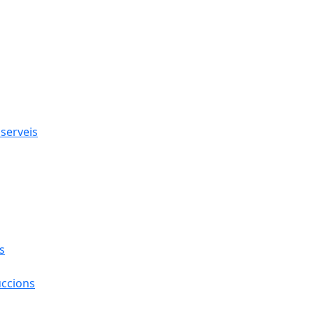
 serveis
s
uccions