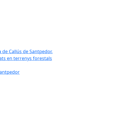
a de Callús de Santpedor.
uats en terrenys forestals
Santpedor