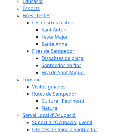
Educació
Esports
Fires i festes
Les nostres festes
Sant Antoni
Festa Major
Santa Anna
Fires de Santpedor
Dissabtes de plaça
Santpedor en flor
Fira de Sant Miquel
Turisme
Visites guiades
Rutes de Santpedor
Cultura i Patrimoni
Natura
Servei Local d'Ocupació
Suport a l'Ocupació Juvenil
Ofertes de feina a Santpedor