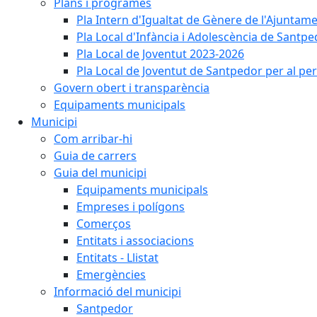
Plans i programes
Pla Intern d'Igualtat de Gènere de l'Ajunta
Pla Local d'Infància i Adolescència de Santp
Pla Local de Joventut 2023-2026
Pla Local de Joventut de Santpedor per al pe
Govern obert i transparència
Equipaments municipals
Municipi
Com arribar-hi
Guia de carrers
Guia del municipi
Equipaments municipals
Empreses i polígons
Comerços
Entitats i associacions
Entitats - Llistat
Emergències
Informació del municipi
Santpedor