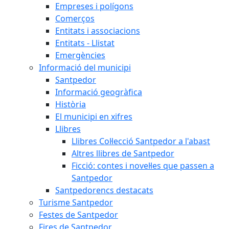
Empreses i polígons
Comerços
Entitats i associacions
Entitats - Llistat
Emergències
Informació del municipi
Santpedor
Informació geogràfica
Història
El municipi en xifres
Llibres
Llibres Col·lecció Santpedor a l'abast
Altres llibres de Santpedor
Ficció: contes i novel·les que passen a
Santpedor
Santpedorencs destacats
Turisme Santpedor
Festes de Santpedor
Fires de Santpedor