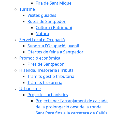
Fira de Sant Miquel
Turisme
Visites guiades
Rutes de Santpedor
Cultura i Patrimoni
Natura
Servei Local d'Ocupació
Suport a l'Ocupació Juvenil
Ofertes de feina a Santpedor
Promoció econòmica
Fires de Santpedor
Hisenda, Tresoreria i Tributs
Tràmits gestió tributària
Tràmits tresoreria
Urbanisme
Projectes urbanístics
Projecte per l'arranjament de calçada
de la prolongació oest de la ronda
Sant Pere fins a la carretera de Callús