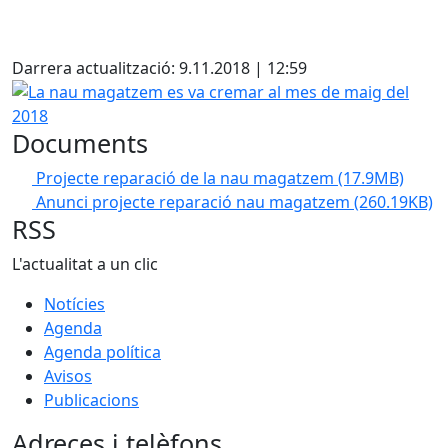
Darrera actualització: 9.11.2018 | 12:59
La nau magatzem es va cremar al mes de maig del 2018
Documents
Projecte reparació de la nau magatzem
(17.9MB)
Anunci projecte reparació nau magatzem
(260.19KB)
RSS
L'actualitat a un clic
Notícies
Agenda
Agenda política
Avisos
Publicacions
Adreces i telèfons