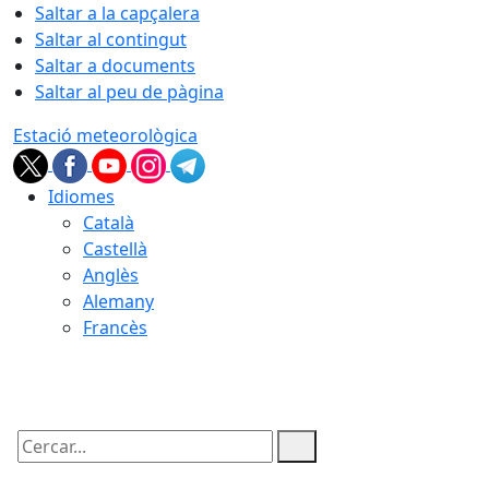
Saltar a la capçalera
Saltar al contingut
Saltar a documents
Saltar al peu de pàgina
Estació meteorològica
Idiomes
Català
Castellà
Anglès
Alemany
Francès
07.08.2026 | 03:32
Cercar: