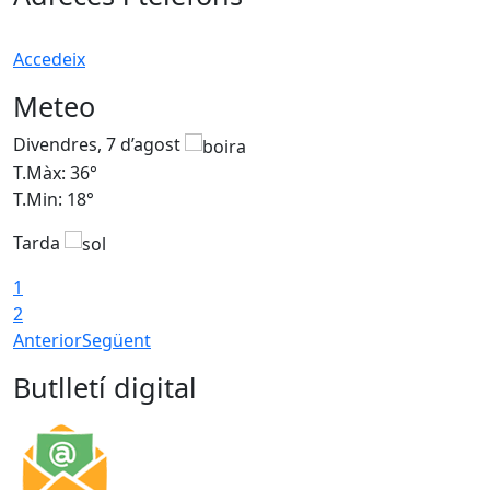
Accedeix
Meteo
Divendres, 7 d’agost
D
T.Màx: 36°
T
T.Min: 18°
T
Tarda
T
1
2
Anterior
Següent
Butlletí digital