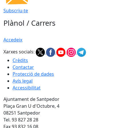
Subscriu-te
Plànol / Carrers
Accedeix
Xarxes socials:
Crèdits
Contactar
Protecció de dades
Avís legal
Accessibilitat
Ajuntament de Santpedor
Plaça Gran U d'Octubre, 4
08251 Santpedor
Tel. 93 827 28 28
Fax 93 832 16 08