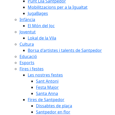
Punt Lila Santpedor
Mobilitzacions per a la Igualtat
JugaBages
Infància
El Món del Joc
Joventut
Lokal de la Vila
Cultura
Borsa d'artistes i talents de Santpedor
Educació
Esports
Fires i festes
Les nostres festes
Sant Antoni
Festa Major
Santa Anna
Fires de Santpedor
Dissabtes de plaça
Santpedor en flor