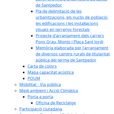
de Santpedor.
Pla de delimitació de les
urbanitzacions, els nuclis de població,
les edificacions i les instal·lacions
situats en terrenys forestals
Projecte d'arranjament dels carrers
Pons Grau. Monjo i Plaça Sant Jordi
Memòria elaborada per l'arranjament
de diversos camins rurals de titularitat
pública del terme de Santpedor
Carta de colors
Mapa capacitat acústica
POUM
Mobilitat - Via pública
Medi ambient i Acció Climàtica
Porta a porta
Oficina de Reciclatge
Participació ciutadana