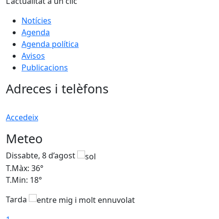
L'actualitat a un clic
Notícies
Agenda
Agenda política
Avisos
Publicacions
Adreces i telèfons
Accedeix
Meteo
Dissabte, 8 d’agost
D
T.Màx: 36°
T
T.Min: 18°
T
Tarda