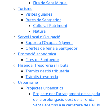
Fira de Sant Miquel
Turisme
Visites guiades
Rutes de Santpedor
Cultura i Patrimoni
Natura
Servei Local d'Ocupació
Suport a l'Ocupació Juvenil
Ofertes de feina a Santpedor
Promoció econòmica
Fires de Santpedor
Hisenda, Tresoreria i Tributs
Tràmits gestió tributària
Tràmits tresoreria
Urbanisme
Projectes urbanístics
Projecte per l'arranjament de calçada
de la prolongació oest de la ronda
Sant Pere fins a la carretera de Callús