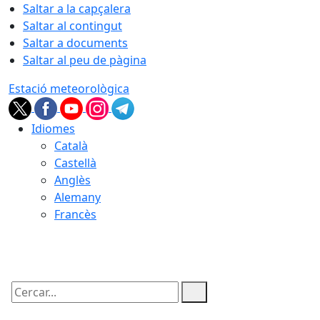
Saltar a la capçalera
Saltar al contingut
Saltar a documents
Saltar al peu de pàgina
Estació meteorològica
Idiomes
Català
Castellà
Anglès
Alemany
Francès
07.08.2026 | 17:14
Cercar: