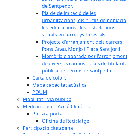
de Santpedor.
Pla de delimitació de les
urbanitzacions, els nuclis de població,
les edificacions i les instal·lacions
situats en terrenys forestals
Projecte d'arranjament dels carrers
Pons Grau. Monjo i Plaça Sant Jordi
Memòria elaborada per l'arranjament
de diversos camins rurals de titularitat
pública del terme de Santpedor
Carta de colors
Mapa capacitat acústica
POUM
Mobilitat - Via pública
Medi ambient i Acció Climàtica
Porta a porta
Oficina de Reciclatge
Participació ciutadana