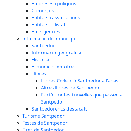
Empreses i polígons
Comerços
Entitats i associacions
Entitats - Llistat
Emergències
Informació del municipi
Santpedor
Informació geogràfica
Història
El municipi en xifres
Llibres
Llibres Col·lecció Santpedor a l'abast
Altres llibres de Santpedor
Ficció: contes i novel·les que passen a
Santpedor
Santpedorencs destacats
Turisme Santpedor
Festes de Santpedor
Fires de Santpedor