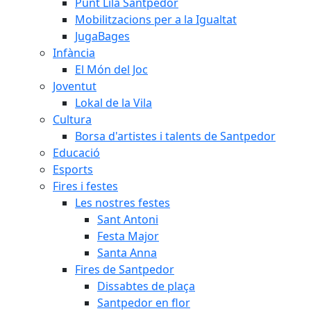
Punt Lila Santpedor
Mobilitzacions per a la Igualtat
JugaBages
Infància
El Món del Joc
Joventut
Lokal de la Vila
Cultura
Borsa d'artistes i talents de Santpedor
Educació
Esports
Fires i festes
Les nostres festes
Sant Antoni
Festa Major
Santa Anna
Fires de Santpedor
Dissabtes de plaça
Santpedor en flor