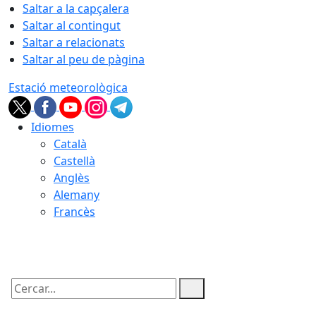
Saltar a la capçalera
Saltar al contingut
Saltar a relacionats
Saltar al peu de pàgina
Estació meteorològica
Idiomes
Català
Castellà
Anglès
Alemany
Francès
09.08.2026 | 07:59
Cercar: