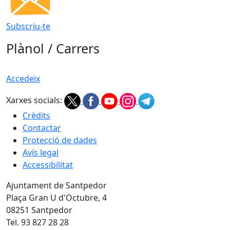
Subscriu-te
Plànol / Carrers
Accedeix
Xarxes socials:
Crèdits
Contactar
Protecció de dades
Avís legal
Accessibilitat
Ajuntament de Santpedor
Plaça Gran U d'Octubre, 4
08251 Santpedor
Tel. 93 827 28 28