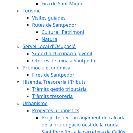
Fira de Sant Miquel
Turisme
Visites guiades
Rutes de Santpedor
Cultura i Patrimoni
Natura
Servei Local d'Ocupació
Suport a l'Ocupació Juvenil
Ofertes de feina a Santpedor
Promoció econòmica
Fires de Santpedor
Hisenda, Tresoreria i Tributs
Tràmits gestió tributària
Tràmits tresoreria
Urbanisme
Projectes urbanístics
Projecte per l'arranjament de calçada
de la prolongació oest de la ronda
Sant Pere fins a la carretera de Callús