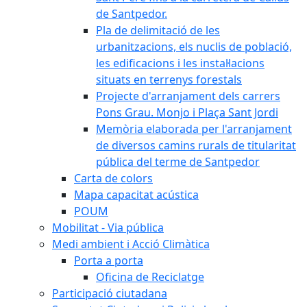
de Santpedor.
Pla de delimitació de les
urbanitzacions, els nuclis de població,
les edificacions i les instal·lacions
situats en terrenys forestals
Projecte d'arranjament dels carrers
Pons Grau. Monjo i Plaça Sant Jordi
Memòria elaborada per l'arranjament
de diversos camins rurals de titularitat
pública del terme de Santpedor
Carta de colors
Mapa capacitat acústica
POUM
Mobilitat - Via pública
Medi ambient i Acció Climàtica
Porta a porta
Oficina de Reciclatge
Participació ciutadana