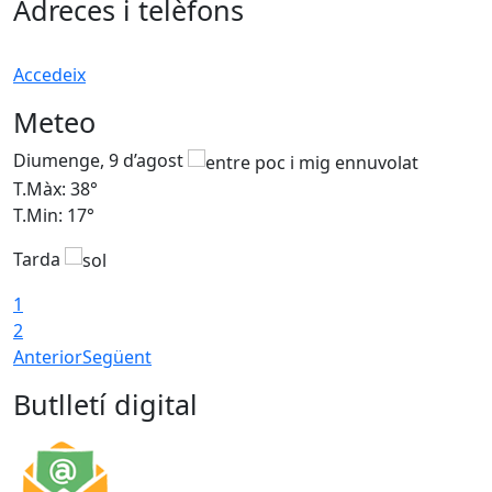
Adreces i telèfons
Accedeix
Meteo
Diumenge, 9 d’agost
D
T.Màx: 38°
T
T.Min: 17°
T
Tarda
T
1
2
Anterior
Següent
Butlletí digital