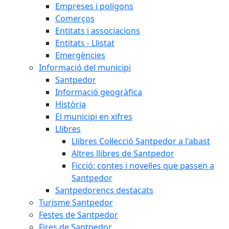
Empreses i polígons
Comerços
Entitats i associacions
Entitats - Llistat
Emergències
Informació del municipi
Santpedor
Informació geogràfica
Història
El municipi en xifres
Llibres
Llibres Col·lecció Santpedor a l'abast
Altres llibres de Santpedor
Ficció: contes i novel·les que passen a
Santpedor
Santpedorencs destacats
Turisme Santpedor
Festes de Santpedor
Fires de Santpedor