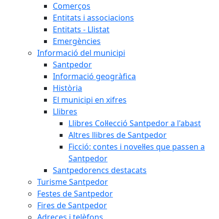
Comerços
Entitats i associacions
Entitats - Llistat
Emergències
Informació del municipi
Santpedor
Informació geogràfica
Història
El municipi en xifres
Llibres
Llibres Col·lecció Santpedor a l'abast
Altres llibres de Santpedor
Ficció: contes i novel·les que passen a
Santpedor
Santpedorencs destacats
Turisme Santpedor
Festes de Santpedor
Fires de Santpedor
Adreces i telèfons