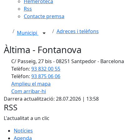
Hemeroteca
Rss
Contacte premsa
Adreces i telèfons
Municipi
Àltima - Fontanova
C/ Passeig, 27 bis - 08251 Santpedor - Barcelona
Telèfon:
93 832 00 55
Telèfon:
93 875 06 06
Amplieu el mapa
Com arribar-hi
Leaflet
| ©
OpenStreetMap
contributors
Darrera actualització: 28.07.2026 | 13:58
+
RSS
−
L'actualitat a un clic
Notícies
Agenda