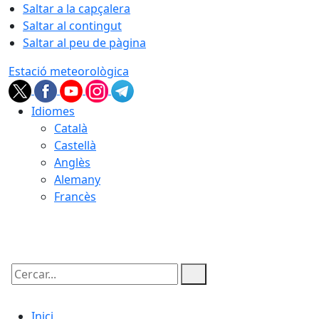
Saltar a la capçalera
Saltar al contingut
Saltar al peu de pàgina
Estació meteorològica
Idiomes
Català
Castellà
Anglès
Alemany
Francès
08.08.2026 | 15:52
Cercar:
Inici