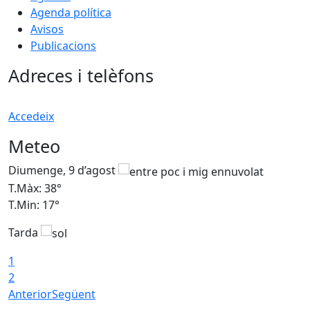
Agenda política
Avisos
Publicacions
Adreces i telèfons
Accedeix
Meteo
Diumenge, 9 d’agost
D
T.Màx: 38°
T
T.Min: 17°
T
Tarda
T
1
2
Anterior
Següent