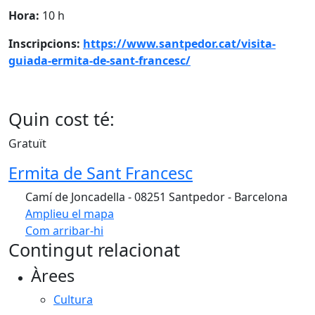
Hora:
10 h
Inscripcions:
https://www.santpedor.cat/visita-
guiada-ermita-de-sant-francesc/
Quin cost té:
Gratuït
Ermita de Sant Francesc
Camí de Joncadella - 08251 Santpedor - Barcelona
Amplieu el mapa
Com arribar-hi
Leaflet
| ©
OpenStreetMap
contributors
Contingut relacionat
+
Àrees
−
Cultura