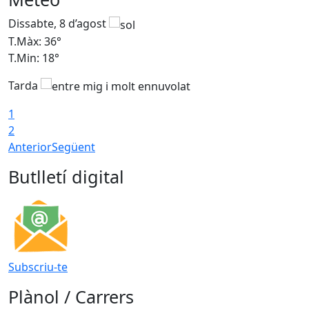
Dissabte, 8 d’agost
D
T.Màx: 36°
T
T.Min: 18°
T
Tarda
1
2
Anterior
Següent
Butlletí digital
Subscriu-te
Plànol / Carrers