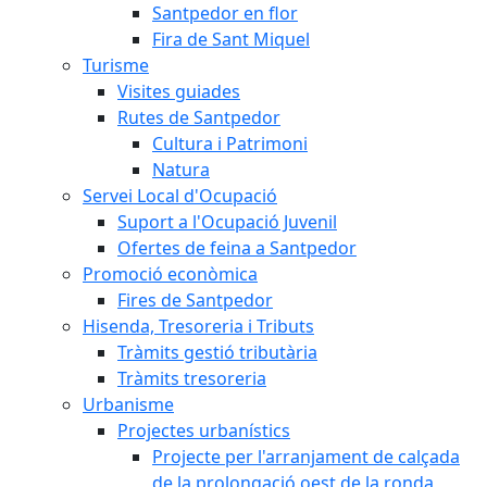
Santpedor en flor
Fira de Sant Miquel
Turisme
Visites guiades
Rutes de Santpedor
Cultura i Patrimoni
Natura
Servei Local d'Ocupació
Suport a l'Ocupació Juvenil
Ofertes de feina a Santpedor
Promoció econòmica
Fires de Santpedor
Hisenda, Tresoreria i Tributs
Tràmits gestió tributària
Tràmits tresoreria
Urbanisme
Projectes urbanístics
Projecte per l'arranjament de calçada
de la prolongació oest de la ronda