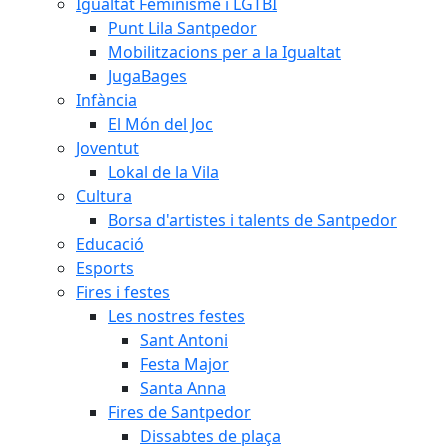
Igualtat Feminisme i LGTBI
Punt Lila Santpedor
Mobilitzacions per a la Igualtat
JugaBages
Infància
El Món del Joc
Joventut
Lokal de la Vila
Cultura
Borsa d'artistes i talents de Santpedor
Educació
Esports
Fires i festes
Les nostres festes
Sant Antoni
Festa Major
Santa Anna
Fires de Santpedor
Dissabtes de plaça