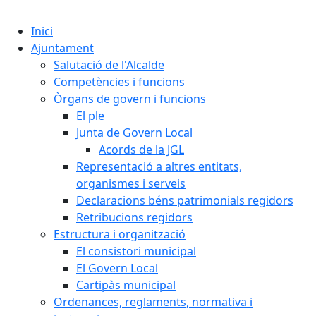
Cercar:
Inici
Ajuntament
Salutació de l'Alcalde
Competències i funcions
Òrgans de govern i funcions
El ple
Junta de Govern Local
Acords de la JGL
Representació a altres entitats,
organismes i serveis
Declaracions béns patrimonials regidors
Retribucions regidors
Estructura i organització
El consistori municipal
El Govern Local
Cartipàs municipal
Ordenances, reglaments, normativa i