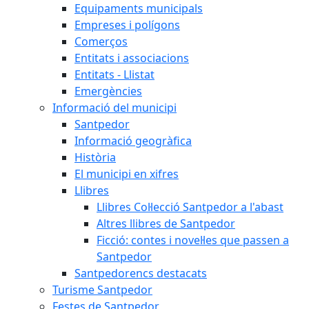
Equipaments municipals
Empreses i polígons
Comerços
Entitats i associacions
Entitats - Llistat
Emergències
Informació del municipi
Santpedor
Informació geogràfica
Història
El municipi en xifres
Llibres
Llibres Col·lecció Santpedor a l'abast
Altres llibres de Santpedor
Ficció: contes i novel·les que passen a
Santpedor
Santpedorencs destacats
Turisme Santpedor
Festes de Santpedor