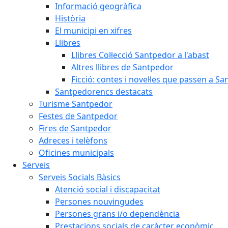
Informació geogràfica
Història
El municipi en xifres
Llibres
Llibres Col·lecció Santpedor a l'abast
Altres llibres de Santpedor
Ficció: contes i novel·les que passen a S
Santpedorencs destacats
Turisme Santpedor
Festes de Santpedor
Fires de Santpedor
Adreces i telèfons
Oficines municipals
Serveis
Serveis Socials Bàsics
Atenció social i discapacitat
Persones nouvingudes
Persones grans i/o dependència
Prestacions socials de caràcter econòmic