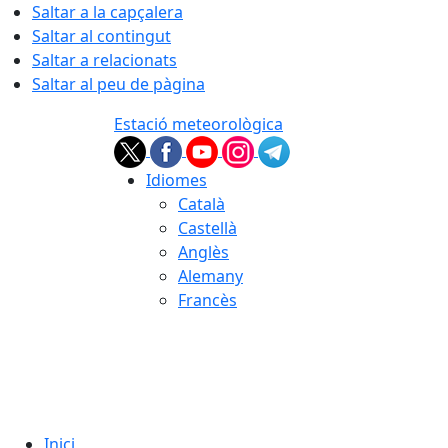
Saltar a la capçalera
Saltar al contingut
Saltar a relacionats
Saltar al peu de pàgina
Estació meteorològica
Idiomes
Català
Castellà
Anglès
Alemany
Francès
08.08.2026 | 01:38
Inici