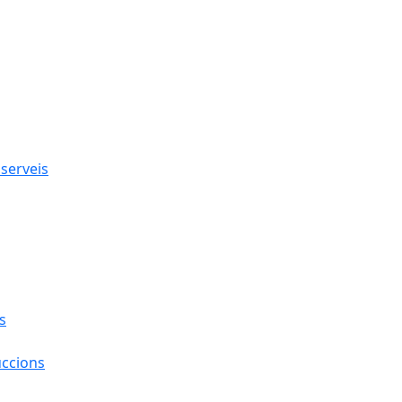
 serveis
s
uccions