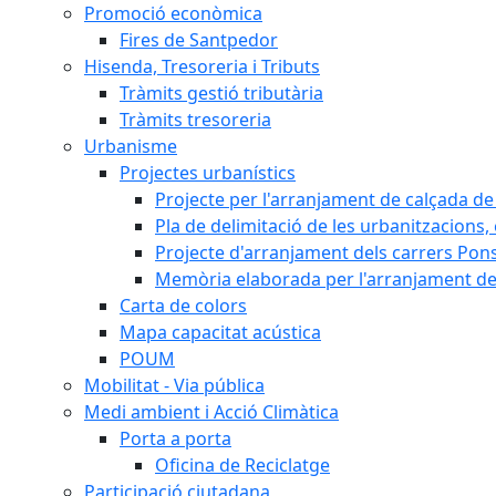
Promoció econòmica
Fires de Santpedor
Hisenda, Tresoreria i Tributs
Tràmits gestió tributària
Tràmits tresoreria
Urbanisme
Projectes urbanístics
Projecte per l'arranjament de calçada de 
Pla de delimitació de les urbanitzacions, e
Projecte d'arranjament dels carrers Pons
Memòria elaborada per l'arranjament de 
Carta de colors
Mapa capacitat acústica
POUM
Mobilitat - Via pública
Medi ambient i Acció Climàtica
Porta a porta
Oficina de Reciclatge
Participació ciutadana