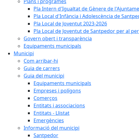
Plans i programes
Pla Intern d'Igualtat de Gènere de l'Ajunta
Pla Local d'Infància i Adolescència de Santp
Pla Local de Joventut 2023-2026
Pla Local de Joventut de Santpedor per al pe
Govern obert i transparència
Equipaments municipals
Municipi
Com arribar-hi
Guia de carrers
Guia del municipi
Equipaments municipals
Empreses i polígons
Comerços
Entitats i associacions
Entitats - Llistat
Emergències
Informació del municipi
Santpedor