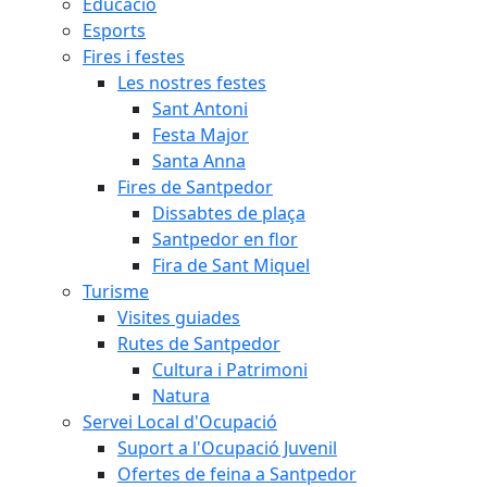
Educació
Esports
Fires i festes
Les nostres festes
Sant Antoni
Festa Major
Santa Anna
Fires de Santpedor
Dissabtes de plaça
Santpedor en flor
Fira de Sant Miquel
Turisme
Visites guiades
Rutes de Santpedor
Cultura i Patrimoni
Natura
Servei Local d'Ocupació
Suport a l'Ocupació Juvenil
Ofertes de feina a Santpedor