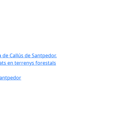
a de Callús de Santpedor.
uats en terrenys forestals
Santpedor