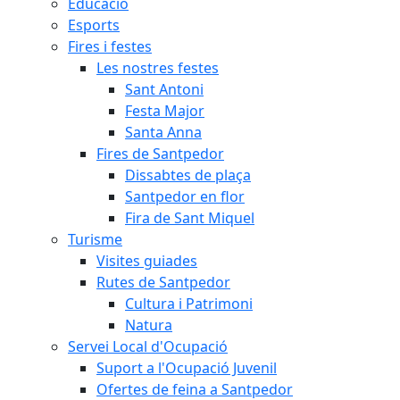
Educació
Esports
Fires i festes
Les nostres festes
Sant Antoni
Festa Major
Santa Anna
Fires de Santpedor
Dissabtes de plaça
Santpedor en flor
Fira de Sant Miquel
Turisme
Visites guiades
Rutes de Santpedor
Cultura i Patrimoni
Natura
Servei Local d'Ocupació
Suport a l'Ocupació Juvenil
Ofertes de feina a Santpedor