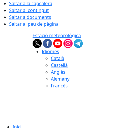
Saltar a la capçalera
Saltar al contingut
Saltar a documents
Saltar al peu de pàgina
Estació meteorològica
Idiomes
Català
Castellà
Anglès
Alemany
Francès
09.08.2026 | 10:06
Inici