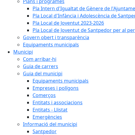
Plans i programes
Pla Intern d'Igualtat de Gènere de l'Ajunta
Pla Local d'Infància i Adolescència de Santp
Pla Local de Joventut 2023-2026
Pla Local de Joventut de Santpedor per al pe
Govern obert i transparència
Equipaments municipals
Municipi
Com arribar-hi
Guia de carrers
Guia del municipi
Equipaments municipals
Empreses i polígons
Comerços
Entitats i associacions
Entitats - Llistat
Emergències
Informació del municipi
Santpedor