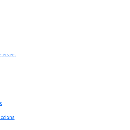
 serveis
s
uccions