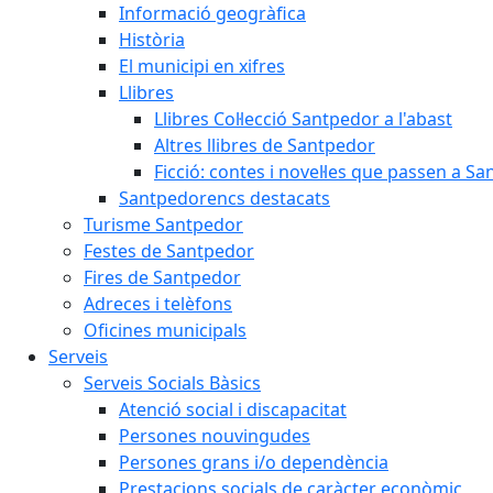
Informació geogràfica
Història
El municipi en xifres
Llibres
Llibres Col·lecció Santpedor a l'abast
Altres llibres de Santpedor
Ficció: contes i novel·les que passen a S
Santpedorencs destacats
Turisme Santpedor
Festes de Santpedor
Fires de Santpedor
Adreces i telèfons
Oficines municipals
Serveis
Serveis Socials Bàsics
Atenció social i discapacitat
Persones nouvingudes
Persones grans i/o dependència
Prestacions socials de caràcter econòmic