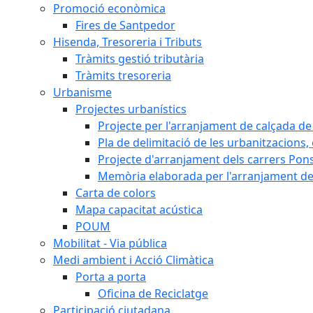
Promoció econòmica
Fires de Santpedor
Hisenda, Tresoreria i Tributs
Tràmits gestió tributària
Tràmits tresoreria
Urbanisme
Projectes urbanístics
Projecte per l'arranjament de calçada de 
Pla de delimitació de les urbanitzacions, e
Projecte d'arranjament dels carrers Pons
Memòria elaborada per l'arranjament de 
Carta de colors
Mapa capacitat acústica
POUM
Mobilitat - Via pública
Medi ambient i Acció Climàtica
Porta a porta
Oficina de Reciclatge
Participació ciutadana