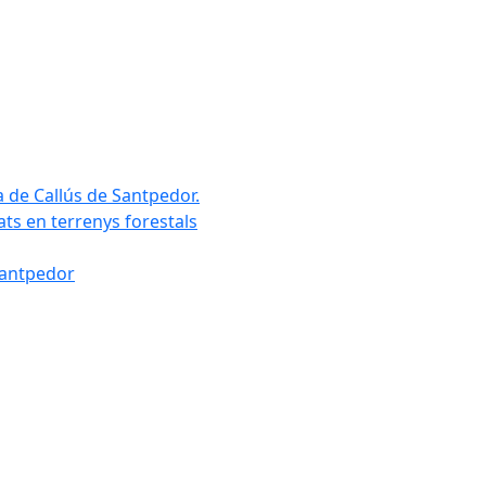
a de Callús de Santpedor.
uats en terrenys forestals
Santpedor