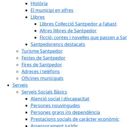
Història
El municipi en xifres
Llibres
Llibres Col·lecció Santpedor a l'abast
Altres llibres de Santpedor
Ficció: contes i novel·les que passen a S
Santpedorencs destacats
Turisme Santpedor
Festes de Santpedor
Fires de Santpedor
Adreces i telèfons
Oficines municipals
Serveis
Serveis Socials Bàsics
Atenció social i discapacitat
Persones nouvingudes
Persones grans i/o dependència
Prestacions socials de caràcter econòmic
Assessorament jurídic