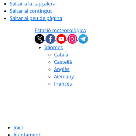
Saltar a la capçalera
Saltar al contingut
Saltar al peu de pàgina
Estació meteorològica
Idiomes
Català
Castellà
Anglès
Alemany
Francès
07.08.2026 | 02:20
Inici
Ajuntament