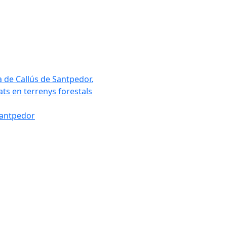
a de Callús de Santpedor.
uats en terrenys forestals
Santpedor