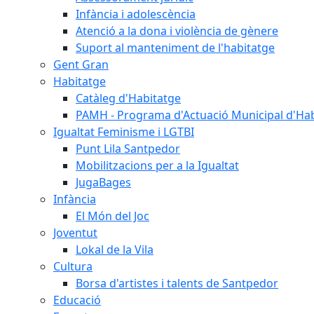
Infància i adolescència
Atenció a la dona i violència de gènere
Suport al manteniment de l'habitatge
Gent Gran
Habitatge
Catàleg d'Habitatge
PAMH - Programa d'Actuació Municipal d'Ha
Igualtat Feminisme i LGTBI
Punt Lila Santpedor
Mobilitzacions per a la Igualtat
JugaBages
Infància
El Món del Joc
Joventut
Lokal de la Vila
Cultura
Borsa d'artistes i talents de Santpedor
Educació