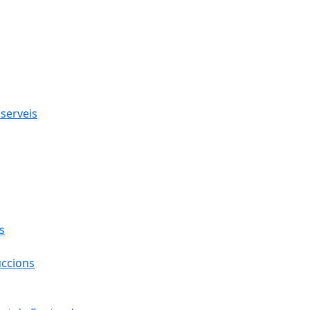
 serveis
s
uccions