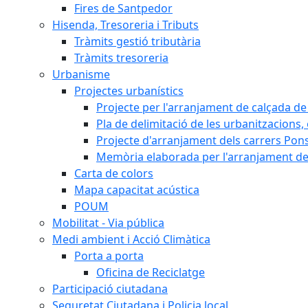
Fires de Santpedor
Hisenda, Tresoreria i Tributs
Tràmits gestió tributària
Tràmits tresoreria
Urbanisme
Projectes urbanístics
Projecte per l'arranjament de calçada de 
Pla de delimitació de les urbanitzacions, e
Projecte d'arranjament dels carrers Pons
Memòria elaborada per l'arranjament de 
Carta de colors
Mapa capacitat acústica
POUM
Mobilitat - Via pública
Medi ambient i Acció Climàtica
Porta a porta
Oficina de Reciclatge
Participació ciutadana
Seguretat Ciutadana i Policia local