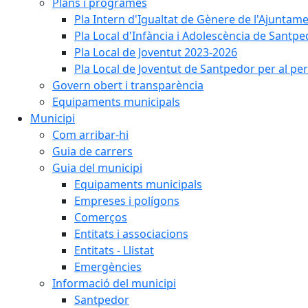
Plans i programes
Pla Intern d'Igualtat de Gènere de l'Ajunta
Pla Local d'Infància i Adolescència de Santp
Pla Local de Joventut 2023-2026
Pla Local de Joventut de Santpedor per al pe
Govern obert i transparència
Equipaments municipals
Municipi
Com arribar-hi
Guia de carrers
Guia del municipi
Equipaments municipals
Empreses i polígons
Comerços
Entitats i associacions
Entitats - Llistat
Emergències
Informació del municipi
Santpedor