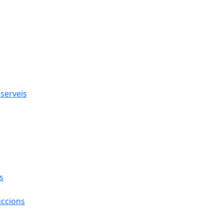
 serveis
s
uccions