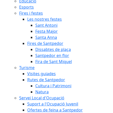
Educació
Esports
Fires i festes
Les nostres festes
Sant Antoni
Festa Major
Santa Anna
Fires de Santpedor
Dissabtes de plaça
Santpedor en flor
Fira de Sant Miquel
Turisme
Visites guiades
Rutes de Santpedor
Cultura i Patrimoni
Natura
Servei Local d'Ocupació
Suport a l'Ocupació Juvenil
Ofertes de feina a Santpedor