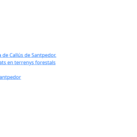
a de Callús de Santpedor.
uats en terrenys forestals
Santpedor