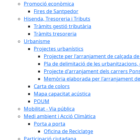
Promoció econòmica
Fires de Santpedor
Hisenda, Tresoreria i Tributs
Tràmits gestió tributària
Tràmits tresoreria
Urbanisme
Projectes urbanístics
Projecte per l'arranjament de calçada de 
Pla de delimitació de les urbanitzacions, e
Projecte d'arranjament dels carrers Pons
Memòria elaborada per l'arranjament de 
Carta de colors
Mapa capacitat acústica
POUM
Mobilitat - Via pública
Medi ambient i Acció Climàtica
Porta a porta
Oficina de Reciclatge
Participació ciutadana