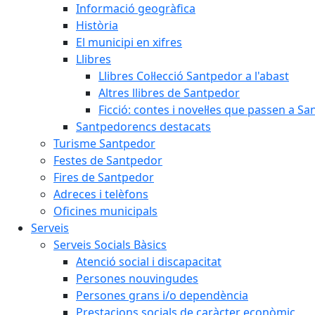
Informació geogràfica
Història
El municipi en xifres
Llibres
Llibres Col·lecció Santpedor a l'abast
Altres llibres de Santpedor
Ficció: contes i novel·les que passen a S
Santpedorencs destacats
Turisme Santpedor
Festes de Santpedor
Fires de Santpedor
Adreces i telèfons
Oficines municipals
Serveis
Serveis Socials Bàsics
Atenció social i discapacitat
Persones nouvingudes
Persones grans i/o dependència
Prestacions socials de caràcter econòmic