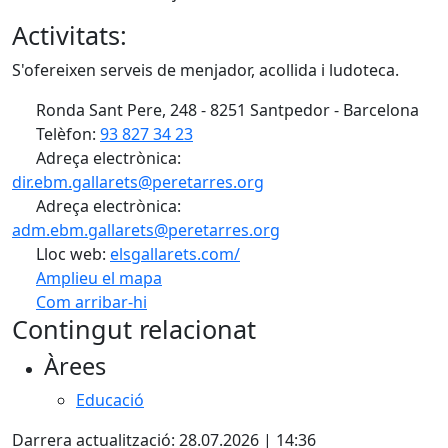
Activitats:
S'ofereixen serveis de menjador, acollida i ludoteca.
Ronda Sant Pere, 248 - 8251 Santpedor - Barcelona
Telèfon:
93 827 34 23
Adreça electrònica:
dir.ebm.gallarets@peretarres.org
Adreça electrònica:
adm.ebm.gallarets@peretarres.org
Lloc web:
elsgallarets.com/
Amplieu el mapa
Com arribar-hi
Leaflet
| ©
OpenStreetMap
contributors
Contingut relacionat
+
Àrees
−
Educació
Darrera actualització: 28.07.2026 | 14:36