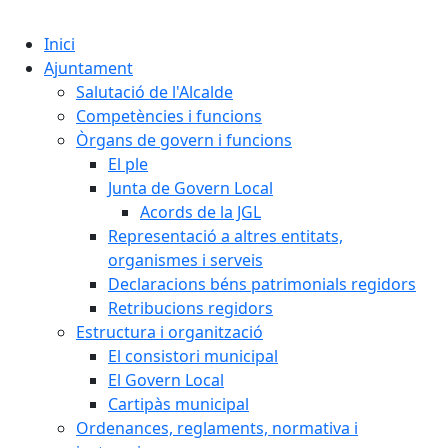
Cercar:
Inici
Ajuntament
Salutació de l'Alcalde
Competències i funcions
Òrgans de govern i funcions
El ple
Junta de Govern Local
Acords de la JGL
Representació a altres entitats,
organismes i serveis
Declaracions béns patrimonials regidors
Retribucions regidors
Estructura i organització
El consistori municipal
El Govern Local
Cartipàs municipal
Ordenances, reglaments, normativa i