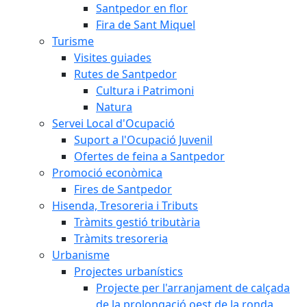
Santpedor en flor
Fira de Sant Miquel
Turisme
Visites guiades
Rutes de Santpedor
Cultura i Patrimoni
Natura
Servei Local d'Ocupació
Suport a l'Ocupació Juvenil
Ofertes de feina a Santpedor
Promoció econòmica
Fires de Santpedor
Hisenda, Tresoreria i Tributs
Tràmits gestió tributària
Tràmits tresoreria
Urbanisme
Projectes urbanístics
Projecte per l'arranjament de calçada
de la prolongació oest de la ronda