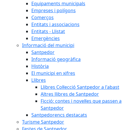
Equipaments municipals
Empreses i polígons
Comerços
Entitats i associacions
Entitats - Llistat
Emergències
Informació del municipi
Santpedor
Informació geogràfica
Història
El municipi en xifres
Llibres
Llibres Col·lecció Santpedor a l'abast
Altres llibres de Santpedor
Ficció: contes i novel·les que passen a
Santpedor
Santpedorencs destacats
Turisme Santpedor
Festes de Santpedor