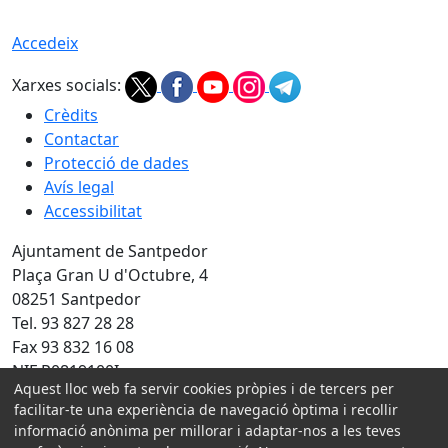
Accedeix
Xarxes socials:
Crèdits
Contactar
Protecció de dades
Avís legal
Accessibilitat
Ajuntament de Santpedor
Plaça Gran U d'Octubre, 4
08251 Santpedor
Tel. 93 827 28 28
Fax 93 832 16 08
NIF P0819100I
Aquest lloc web fa servir cookies pròpies i de tercers per
Amb la col·laboració de:
facilitar-te una experiència de navegació òptima i recollir
informació anònima per millorar i adaptar-nos a les teves