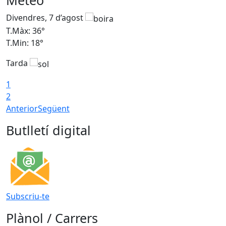
Meteo
Divendres, 7 d’agost
D
T.Màx: 36°
T
T.Min: 18°
T
Tarda
T
1
2
Anterior
Següent
Butlletí digital
Subscriu-te
Plànol / Carrers