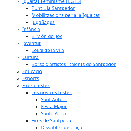
Igualtat Feminisme i LGTBI
Punt Lila Santpedor
Mobilitzacions per a la Igualtat
JugaBages
Infància
El Món del Joc
Joventut
Lokal de la Vila
Cultura
Borsa d'artistes i talents de Santpedor
Educació
Esports
Fires i festes
Les nostres festes
Sant Antoni
Festa Major
Santa Anna
Fires de Santpedor
Dissabtes de plaça