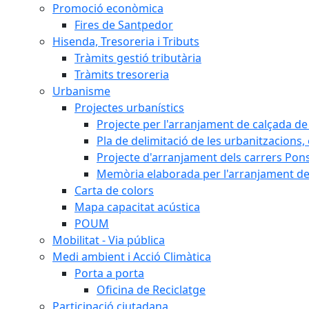
Promoció econòmica
Fires de Santpedor
Hisenda, Tresoreria i Tributs
Tràmits gestió tributària
Tràmits tresoreria
Urbanisme
Projectes urbanístics
Projecte per l'arranjament de calçada de 
Pla de delimitació de les urbanitzacions, e
Projecte d'arranjament dels carrers Pons
Memòria elaborada per l'arranjament de 
Carta de colors
Mapa capacitat acústica
POUM
Mobilitat - Via pública
Medi ambient i Acció Climàtica
Porta a porta
Oficina de Reciclatge
Participació ciutadana