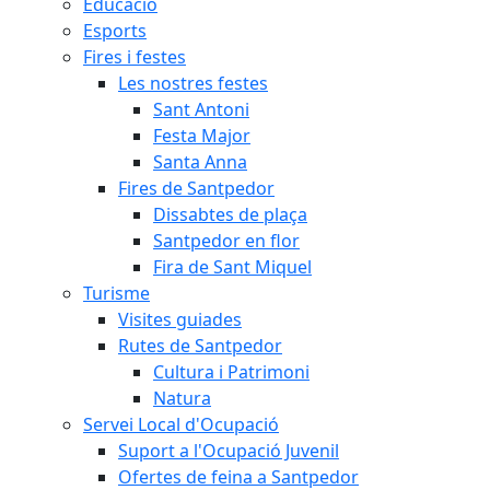
Educació
Esports
Fires i festes
Les nostres festes
Sant Antoni
Festa Major
Santa Anna
Fires de Santpedor
Dissabtes de plaça
Santpedor en flor
Fira de Sant Miquel
Turisme
Visites guiades
Rutes de Santpedor
Cultura i Patrimoni
Natura
Servei Local d'Ocupació
Suport a l'Ocupació Juvenil
Ofertes de feina a Santpedor