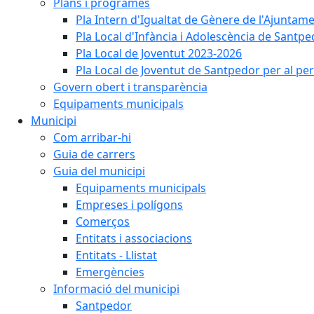
Plans i programes
Pla Intern d'Igualtat de Gènere de l'Ajunta
Pla Local d'Infància i Adolescència de Santp
Pla Local de Joventut 2023-2026
Pla Local de Joventut de Santpedor per al pe
Govern obert i transparència
Equipaments municipals
Municipi
Com arribar-hi
Guia de carrers
Guia del municipi
Equipaments municipals
Empreses i polígons
Comerços
Entitats i associacions
Entitats - Llistat
Emergències
Informació del municipi
Santpedor