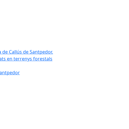
a de Callús de Santpedor.
uats en terrenys forestals
Santpedor