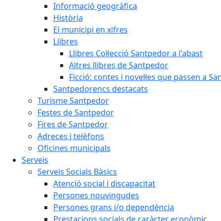
Informació geogràfica
Història
El municipi en xifres
Llibres
Llibres Col·lecció Santpedor a l'abast
Altres llibres de Santpedor
Ficció: contes i novel·les que passen a S
Santpedorencs destacats
Turisme Santpedor
Festes de Santpedor
Fires de Santpedor
Adreces i telèfons
Oficines municipals
Serveis
Serveis Socials Bàsics
Atenció social i discapacitat
Persones nouvingudes
Persones grans i/o dependència
Prestacions socials de caràcter econòmic