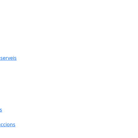
 serveis
s
uccions