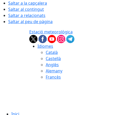
Saltar a la capçalera
Saltar al contingut
Saltar a relacionats
Saltar al peu de pàgina
Estació meteorològica
Idiomes
Català
Castellà
Anglès
Alemany
Francès
08.08.2026 | 19:10
Inici