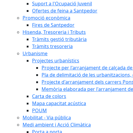
Suport a l'Ocupació Juvenil
Ofertes de feina a Santpedor
Promoció econòmica
Fires de Santpedor
Hisenda, Tresoreria i Tributs
Tràmits gestió tributària
Tràmits tresoreria
Urbanisme
Projectes urbanístics
Projecte per l'arranjament de calçada de 
Pla de delimitació de les urbanitzacions, e
Projecte d'arranjament dels carrers Pons
Memòria elaborada per l'arranjament de 
Carta de colors
Mapa capacitat acústica
POUM
Mobilitat - Via pública
Medi ambient i Acció Climàtica
Porta a porta