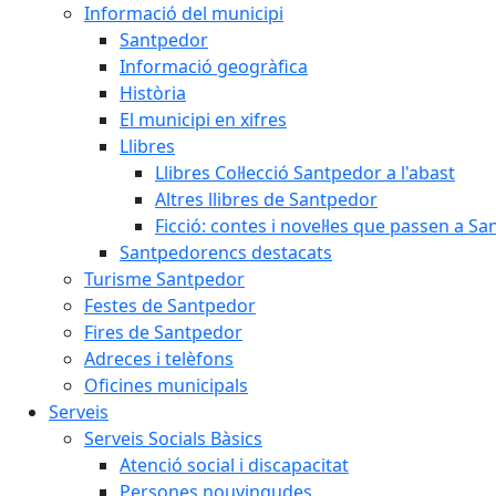
Informació del municipi
Santpedor
Informació geogràfica
Història
El municipi en xifres
Llibres
Llibres Col·lecció Santpedor a l'abast
Altres llibres de Santpedor
Ficció: contes i novel·les que passen a S
Santpedorencs destacats
Turisme Santpedor
Festes de Santpedor
Fires de Santpedor
Adreces i telèfons
Oficines municipals
Serveis
Serveis Socials Bàsics
Atenció social i discapacitat
Persones nouvingudes