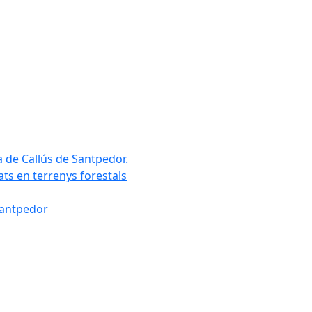
a de Callús de Santpedor.
uats en terrenys forestals
Santpedor