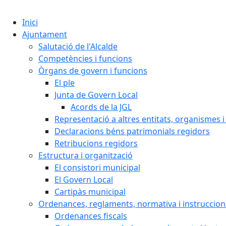
Inici
Ajuntament
Salutació de l'Alcalde
Competències i funcions
Òrgans de govern i funcions
El ple
Junta de Govern Local
Acords de la JGL
Representació a altres entitats, organismes i
Declaracions béns patrimonials regidors
Retribucions regidors
Estructura i organització
El consistori municipal
El Govern Local
Cartipàs municipal
Ordenances, reglaments, normativa i instruccion
Ordenances fiscals