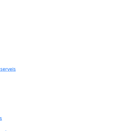
Ce
 serveis
s