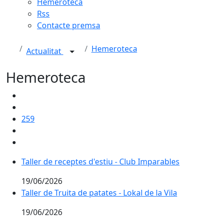
Hemeroteca
Rss
Contacte premsa
Hemeroteca
Actualitat
Hemeroteca
259
Taller de receptes d'estiu - Club Imparables
Taller de receptes d'estiu - Club Imparables
19/06/2026
Taller de Truita de patates - Lokal de la Vila
19/06/2026