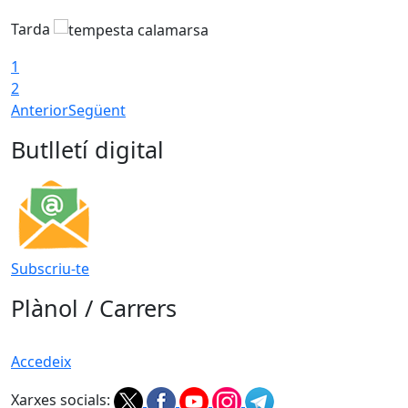
Tarda
T
1
2
Anterior
Següent
Butlletí digital
Subscriu-te
Plànol / Carrers
Accedeix
Xarxes socials: