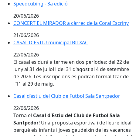
Speedcubing - 3a edició
Speedcubing - 3a edició
20/06/2026
CONCERT EL MIRADOR a càrrec de la Coral Escriny
21/06/2026
CASAL D'ESTIU municipal BITXAC
CASAL D'ESTIU municipal BITXAC
22/06/2026
El casal es durà a terme en dos períodes: del 22 de
juny al 31 de juliol i del 31 d'agost al 4 de setembre
de 2026. Les inscripcions es podran formalitzar de
l'11 al 29 de maig.
Casal d’estiu del Club de Futbol Sala Santpedor
Casal d’estiu del Club de Futbol Sala Santpedor
22/06/2026
Torna el
Casal d'Estiu del Club de Futbol Sala
Santpedor
! Una proposta esportiva i de lleure ideal
perquè els infants i joves gaudeixin de les vacances