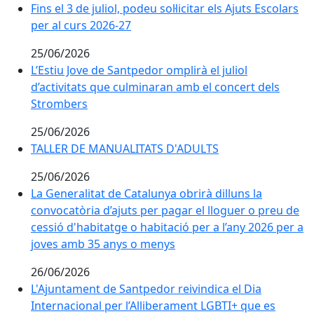
Fins el 3 de juliol, podeu sol·licitar els Ajuts Escolars
Fins el 3 de juliol, podeu sol·licitar els Ajuts Escolars
per al curs 2026-27
per al curs 2026-27
25/06/2026
L’Estiu Jove de Santpedor omplirà el juliol
L’Estiu Jove de Santpedor omplirà el juliol
d’activitats que culminaran amb el concert dels
d’activitats que culminaran amb el concert dels
Strombers
Strombers
25/06/2026
TALLER DE MANUALITATS D'ADULTS
25/06/2026
La Generalitat de Catalunya obrirà dilluns la
La Generalitat de Catalunya obrirà dilluns la
convocatòria d’ajuts per pagar el lloguer o preu de
convocatòria d’ajuts per pagar el lloguer o preu de
cessió d'habitatge o habitació per a l’any 2026 per a
cessió d'habitatge o habitació per a l’any 2026 per a
joves amb 35 anys o menys
joves amb 35 anys o menys
26/06/2026
L'Ajuntament de Santpedor reivindica el Dia
L'Ajuntament de Santpedor reivindica el Dia
Internacional per l’Alliberament LGBTI+ que es
Internacional per l’Alliberament LGBTI+ que es