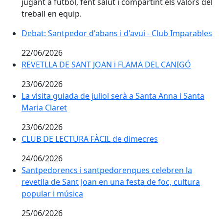
jugant a futbol, fent salut i compartint els valors del
treball en equip.
Debat: Santpedor d'abans i d'avui - Club Imparables
Debat: Santpedor d'abans i d'avui - Club Imparables
22/06/2026
REVETLLA DE SANT JOAN i FLAMA DEL CANIGÓ
REVETLLA DE SANT JOAN i FLAMA DEL CANIGÓ
23/06/2026
La visita guiada de juliol serà a Santa Anna i Santa
La visita guiada de juliol serà a Santa Anna i Santa
Maria Claret
Maria Claret
23/06/2026
CLUB DE LECTURA FÀCIL de dimecres
24/06/2026
Santpedorencs i santpedorenques celebren la
Santpedorencs i santpedorenques celebren la
revetlla de Sant Joan en una festa de foc, cultura
revetlla de Sant Joan en una festa de foc, cultura
popular i música
popular i música
25/06/2026