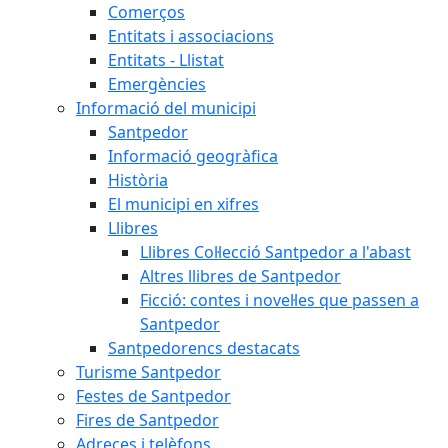
Comerços
Entitats i associacions
Entitats - Llistat
Emergències
Informació del municipi
Santpedor
Informació geogràfica
Història
El municipi en xifres
Llibres
Llibres Col·lecció Santpedor a l'abast
Altres llibres de Santpedor
Ficció: contes i novel·les que passen a
Santpedor
Santpedorencs destacats
Turisme Santpedor
Festes de Santpedor
Fires de Santpedor
Adreces i telèfons