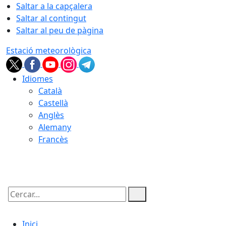
Saltar a la capçalera
Saltar al contingut
Saltar al peu de pàgina
Estació meteorològica
Idiomes
Català
Castellà
Anglès
Alemany
Francès
06.08.2026 | 03:24
Cercar:
Inici