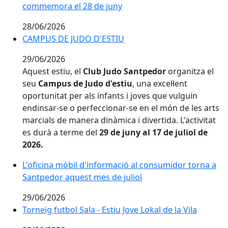
commemora el 28 de juny
commemora el 28 de juny
28/06/2026
CAMPUS DE JUDO D'ESTIU
29/06/2026
Aquest estiu, el
Club Judo Santpedor
organitza el
seu
Campus de Judo d'estiu
, una excel·lent
oportunitat per als infants i joves que vulguin
endinsar-se o perfeccionar-se en el món de les arts
marcials de manera dinàmica i divertida. L'activitat
es durà a terme del
29 de juny al 17 de juliol de
2026.
L'oficina mòbil d'informació al consumidor torna a
L'oficina mòbil d'informació al consumidor torna a
Santpedor aquest mes de juliol
Santpedor aquest mes de juliol
29/06/2026
Torneig futbol Sala - Estiu Jove Lokal de la Vila
Torneig futbol Sala - Estiu Jove Lokal de la Vila