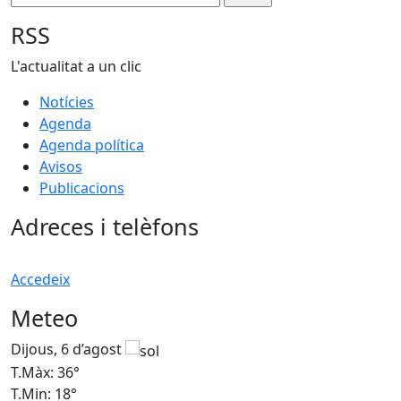
RSS
L'actualitat a un clic
Notícies
Agenda
Agenda política
Avisos
Publicacions
Adreces i telèfons
Accedeix
Meteo
Dijous, 6 d’agost
D
T.Màx: 36°
T
T.Min: 18°
T